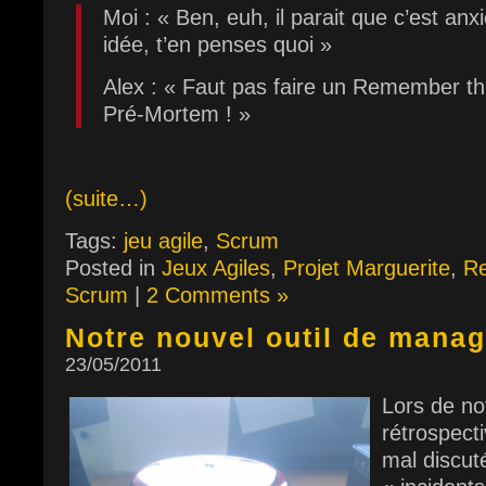
Moi : « Ben, euh, il parait que c’est a
idée, t’en penses quoi »
Alex : « Faut pas faire un Remember th
Pré-Mortem ! »
(suite…)
Tags:
jeu agile
,
Scrum
Posted in
Jeux Agiles
,
Projet Marguerite
,
Re
Scrum
|
2 Comments »
Notre nouvel outil de mana
23/05/2011
Lors de no
rétrospect
mal discut