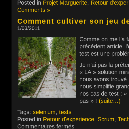
Posted in
Projet Marguerite
,
Retour d'exper
Comments »
Comment cultiver son jeu de
1/03/2011
Comme on me l’a f
précédent article, l
test est une problé
Je n’ai pas la préte
« LA » solution mir
nous avons trouvé 
nous simplifie gran
nos cas de test : «
pas » !
(suite…)
Tags:
selenium
,
tests
Posted in
Retour d'experience
,
Scrum
,
Tec
Commentaires fermés