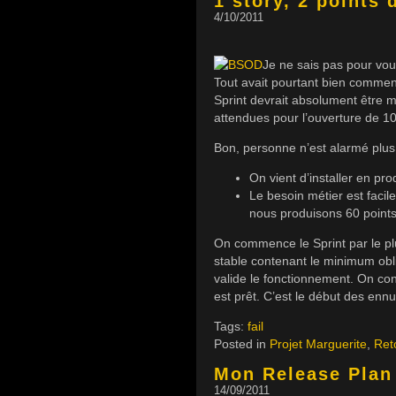
1 story, 2 points d
4/10/2011
Je ne sais pas pour vou
Tout avait pourtant bien commen
Sprint devrait absolument être mi
attendues pour l’ouverture de 1
Bon, personne n’est alarmé plus
On vient d’installer en pr
Le besoin métier est facile
nous produisons 60 points 
On commence le Sprint par le plu
stable contenant le minimum oblig
valide le fonctionnement. On cont
est prêt. C’est le début des ennu
Tags:
fail
Posted in
Projet Marguerite
,
Ret
Mon Release Plan 
14/09/2011