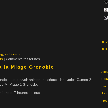
Inno
Insti
ng
,
webdriver
ts
|
Commentaires fermés
à la Miage Grenoble
Alex
Club
 le cadeau de pouvoir animer une séance Innovation Games ®
 de MI Miage à Grenoble.
Emma
éorie et 7 heures de jeux !
Fabri
Fréd