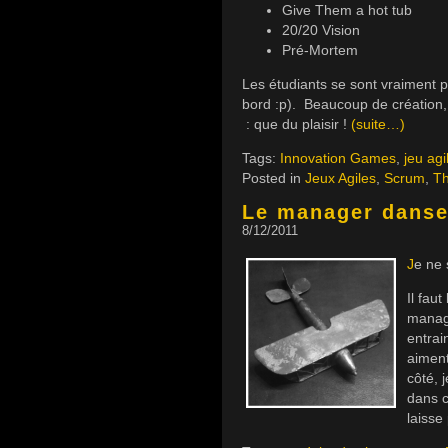
Give Them a hot tub
20/20 Vision
Pré-Mortem
Les étudiants se sont vraiment pr
bord :p). Beaucoup de création
: que du plaisir !
(suite…)
Tags:
Innovation Games
,
jeu agi
Posted in
Jeux Agiles
,
Scrum
,
Th
Le manager danse
8/12/2011
J
e ne 
Il fau
manage
entrai
aiment
côté, 
dans c
laisse