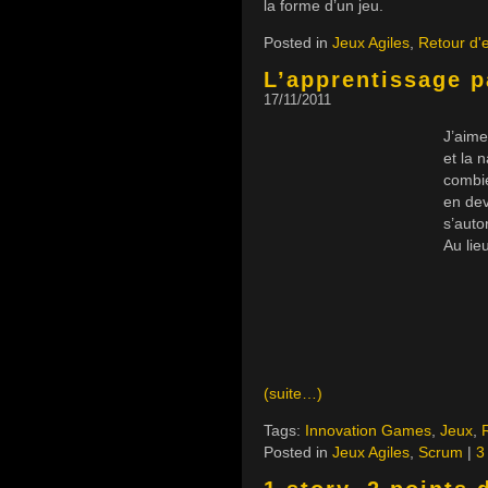
la forme d’un jeu.
Posted in
Jeux Agiles
,
Retour d'
L’apprentissage p
17/11/2011
J’aime
et la 
combie
en dev
s’auto
Au lie
(suite…)
Tags:
Innovation Games
,
Jeux
,
Posted in
Jeux Agiles
,
Scrum
|
3