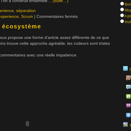
e l’on a construit ensemble…
(suite…)
Bon
perience
,
séparation
Moy
experience
,
Scrum
|
Commentaires fermés
A pe
Inut
n écosystème
vous propose une forme d’article assez différente de ce que
ins trouve cette approche agréable, les codeurs sont tristes
s commentaires avec une réelle impatience.