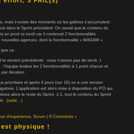
’effort, 3 FAIL(s)
s, mais il existe des moments où les galères s’accumulent.
cé dans le Sprint précédent. On savait que le contenu du
s en prod ce lundi car il contenait 2 fonctionnalités
0 nouvelles agences, dont la fonctionnalité « MAGAM ».
 que ca :
od la version précédente : nous n’avons pas de stock :)
 : l’équipe évalue les 2 fonctionnalités à 1 point chacun et
par itération.
s prioritaire et après 4 jours (sur 15) on a une version
atoire. L’application est alors mise à disposition du P.O qui
inue alors le reste du Sprint. J-1, tout le contenu du Sprint
is :
(suite…)
our d'experience
,
Scrum
|
9 Comments »
est physique !