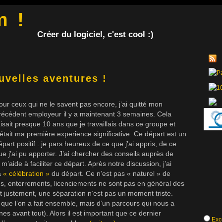
m !
Créer du logiciel, c'est cool :)
uvelles aventures !
our ceux qui ne le savent pas encore, j’ai quitté mon
récédent employeur il y a maintenant 3 semaines. Cela
aisait presque 10 ans que je travaillais dans ce groupe et
’était ma première experience significative. Ce départ est un
épart positif : je pars heureux de ce que j’ai appris, de ce
ue j’ai pu apporter. J’ai chercher des conseils auprès de
’aide à faciliter ce départ. Après notre discussion, j’ai
a
« célébration »
du départ. Ce n’est pas « naturel » de
es, enterrements, licenciements ne sont pas en général des
Et justement, une séparation n’est pas un moment triste.
s que l’on a fait ensemble, mais d’un parcours qui nous a
 avant tout). Alors il est important que ce dernier
Exce