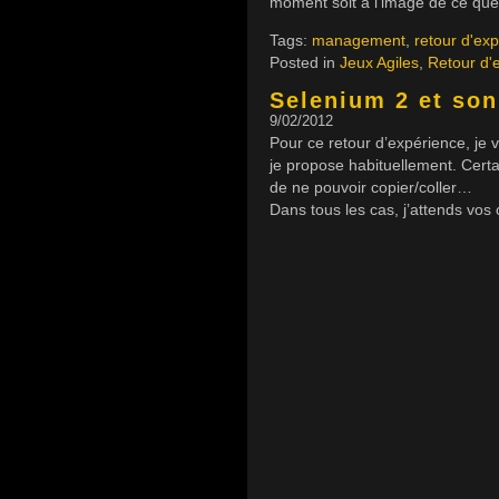
moment soit à l’image de ce qu
Tags:
management
,
retour d'ex
Posted in
Jeux Agiles
,
Retour d'
Selenium 2 et so
9/02/2012
Pour ce retour d’expérience, je 
je propose habituellement. Certa
de ne pouvoir copier/coller…
Dans tous les cas, j’attends vo