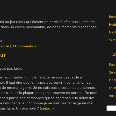
Barre
is au jeu (ceux qui étaient en partiel à côté aussi, effet de
Hud
, dans un calme raisonnable, de bons moments d’échanges
MapM
Sele
le
éorie
|
3 Comments »
D
ur
Parti
suis pas facile.
Sele
t le reconnaître, humblement, je ne suis pas facile à
Inno
r. Il faut dire que je n’aime pas sentir « tiens, là, on est
n de me manager ». Je ne sais pas si certaines personnes
Le m
 cela, ou si la plupart des gens trouvent ca normal. De mon
Agil
je fais partie des personnes qui se sentent sur la défensive
es moments là. Et comme je ne suis pas facile, je ne me
 pas faire. Un exemple ?
(suite…)