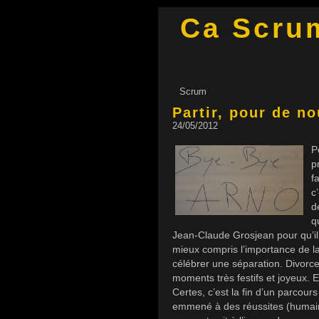
Ca Scru
Scrum
Partir, pour de no
24/05/2012
P
p
f
c
d
q
Jean-Claude Grosjean pour qu’il m
mieux compris l’importance de l
célébrer une séparation. Divorc
moments très festifs et joyeux. 
Certes, c’est la fin d’un parcour
emmené à des réussites (humaines