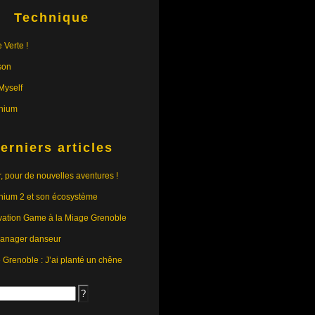
Technique
 Verte !
son
yself
nium
erniers articles
r, pour de nouvelles aventures !
nium 2 et son écosystème
vation Game à la Miage Grenoble
anager danseur
e Grenoble : J’ai planté un chêne