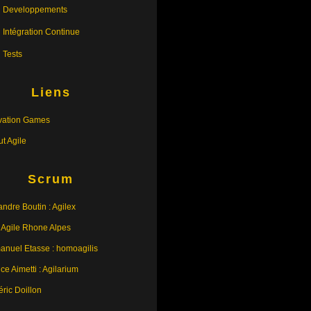
Developpements
Intégration Continue
Tests
Liens
vation Games
tut Agile
Scrum
andre Boutin : Agilex
 Agile Rhone Alpes
nuel Etasse : homoagilis
ce Aimetti : Agilarium
éric Doillon