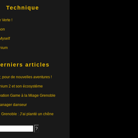
Technique
 Verte !
son
yself
nium
erniers articles
r, pour de nouvelles aventures !
nium 2 et son écosystème
vation Game à la Miage Grenoble
anager danseur
e Grenoble : J’ai planté un chêne