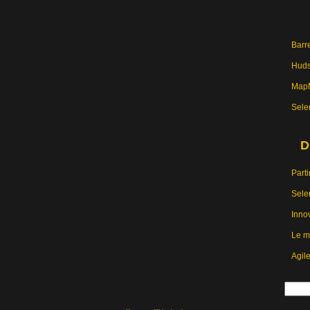
Barre
Hud
MapM
Sele
D
Parti
Sele
Inno
Le m
Agil