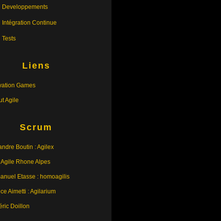
Developpements
Intégration Continue
Tests
Liens
vation Games
tut Agile
Scrum
andre Boutin : Agilex
 Agile Rhone Alpes
nuel Etasse : homoagilis
ce Aimetti : Agilarium
éric Doillon