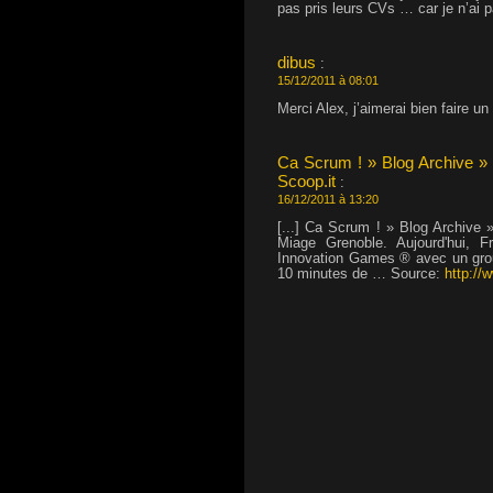
pas pris leurs CVs … car je n’ai p
dibus
:
15/12/2011 à 08:01
Merci Alex, j’aimerai bien faire un
Ca Scrum ! » Blog Archive » 
Scoop.it
:
16/12/2011 à 13:20
[...] Ca Scrum ! » Blog Archive
Miage Grenoble. Aujourd'hui, 
Innovation Games ® avec un gro
10 minutes de … Source:
http://