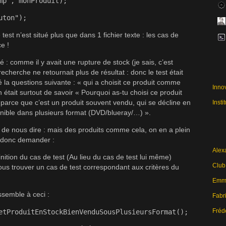
mp", monProduit);
uton");
est n’est situé plus que dans 1 fichier texte : les cas de
ce !
né : comme il y avait une rupture de stock (je sais, c’est
recherche ne retournait plus de résultat : donc le test était
é la questions suivante : « qui a choisit ce produit comme
Inno
n était surtout de savoir « Pourquoi as-tu choisi ce produit
, parce que c’est un produit souvent vendu, qui se décline en
Insti
onible dans plusieurs format (DVD/blueray/…) ».
é de nous dire : mais des produits comme cela, on en a plein
t donc demander :
Alex
inition du cas de test (Au lieu du cas de test lui même)
Club
us trouver un cas de test correspondant aux critères du
Emma
ssemble à ceci :
Fabri
Fréd
etProduitEnStockBienVenduSousPlusieursFormat();