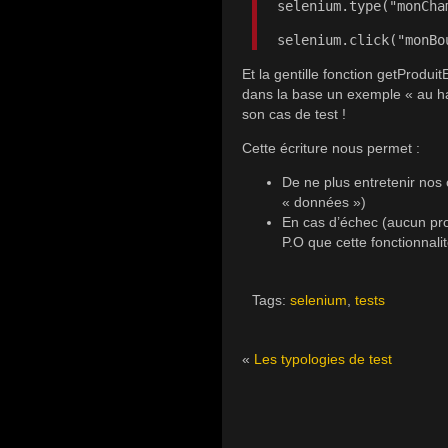
selenium.type("monCha
selenium.click("monBo
Et la gentille fonction getProd
dans la base un exemple « au h
son cas de test !
Cette écriture nous permet :
De ne plus entretenir nos
« données »)
En cas d’échec (aucun prod
P.O que cette fonctionnalité 
Tags:
selenium
,
tests
«
Les typologies de test