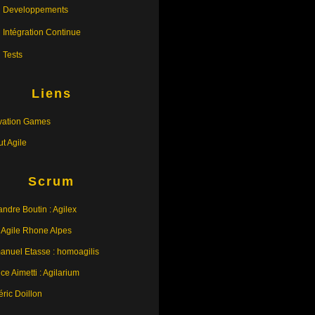
Developpements
Intégration Continue
Tests
Liens
vation Games
tut Agile
Scrum
andre Boutin : Agilex
 Agile Rhone Alpes
nuel Etasse : homoagilis
ce Aimetti : Agilarium
éric Doillon