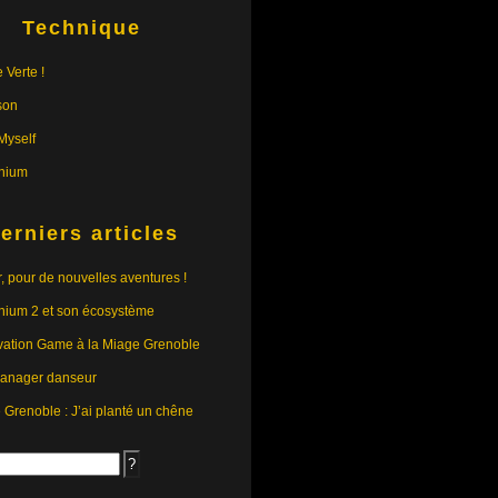
Technique
 Verte !
son
yself
nium
erniers articles
r, pour de nouvelles aventures !
nium 2 et son écosystème
vation Game à la Miage Grenoble
anager danseur
e Grenoble : J’ai planté un chêne