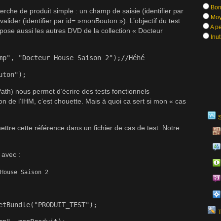
Bon
rche de produit simple : un champ de saisie (identifier par
Moy
ider (identifier par id= »monBouton »). L’objectif du test
A pe
ropose aussi les autres DVD de la collection « Docteur
Inut
mp", "Docteur House Saison 2");//Héhé
uton");
Path) nous permet d’écrire des tests fonctionnels
on de l’IHM, c’est chouette. Mais à quoi ca sert si mon « cas
ttre cette référence dans un fichier de cas de test. Notre
 avec :
House Saison 2
etBundle("PRODUIT_TEST");