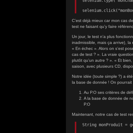
selenium.type("monCha
selenium.click("monBo
C’est déjà mieux car mon cas de t
test ne faisant qu’y faire référen
Un jour, le test n’a plus fonction
inadmissible, mais ça arrive), la 
« En échec ». Alors on s’est pos
cas de test ? ». La vraie questio
plutôt qu’un autre ? ». « Et bien
saison, avec plusieurs CD, disp
Notre idée (toute simple ?) a ét
la base de donnée ! On pourrai
Au P.O ses critères de déf
A la base de donnée de no
P.O
Maintenant, notre cas de test re
String monProduit = g