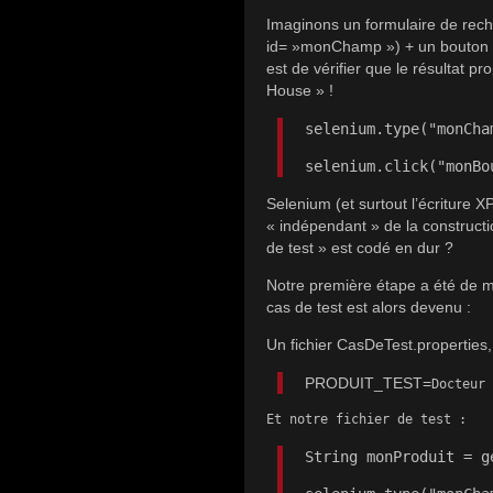
Imaginons un formulaire de reche
id= »monChamp ») + un bouton val
est de vérifier que le résultat p
House » !
selenium.type("monCha
selenium.click("monBo
Selenium (et surtout l’écriture X
« indépendant » de la constructi
de test » est codé en dur ?
Notre première étape a été de me
cas de test est alors devenu :
Un fichier CasDeTest.properties,
PRODUIT_TEST=
Docteur 
Et notre fichier de test : 
String monProduit = g