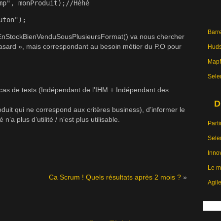
mp", monProduit);//Héhé
uton");
Barre
uitEnStockBienVenduSousPlusieursFormat() va nous chercher
asard », mais correspondant au besoin métier du P.O pour
Hud
MapM
Sele
 cas de tests (Indépendant de l’IHM + Indépendant des
D
uit qui ne correspond aux critères business), d’informer le
n’a plus d’utilité / n’est plus utilisable.
Parti
Sele
Inno
Le m
Ca Scrum ! Quels résultats après 2 mois ?
»
Agil