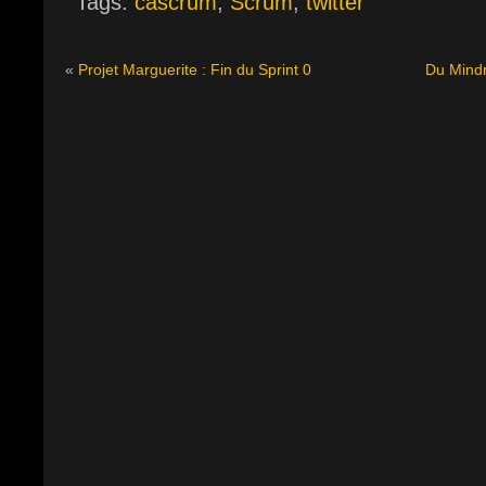
Tags:
cascrum
,
Scrum
,
twitter
«
Projet Marguerite : Fin du Sprint 0
Du Mindm