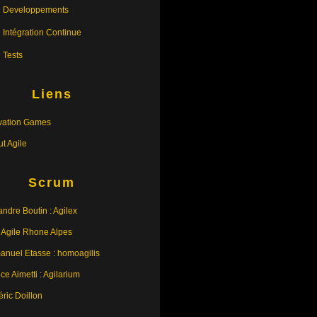
Developpements
Intégration Continue
Tests
Liens
vation Games
tut Agile
Scrum
andre Boutin : Agilex
 Agile Rhone Alpes
nuel Etasse : homoagilis
ce Aimetti : Agilarium
éric Doillon