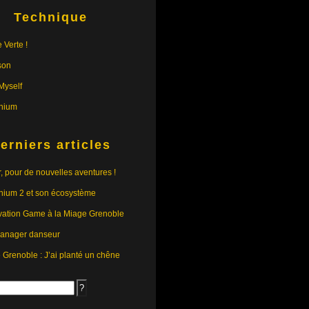
Technique
 Verte !
son
yself
nium
erniers articles
r, pour de nouvelles aventures !
nium 2 et son écosystème
vation Game à la Miage Grenoble
anager danseur
e Grenoble : J’ai planté un chêne