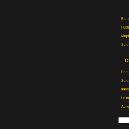
Barre
Hud
MapM
Sele
D
Parti
Sele
Inno
Le m
Agil