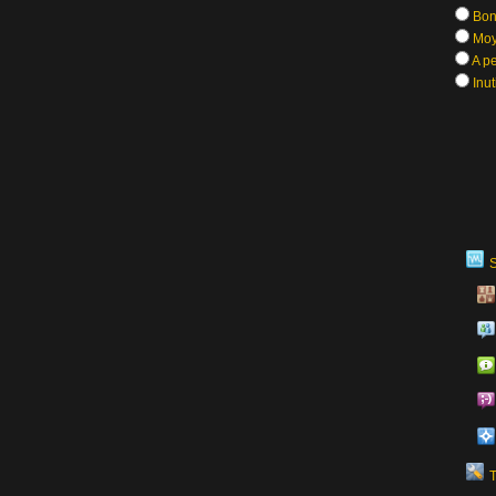
Bon
Moy
A pe
Inut