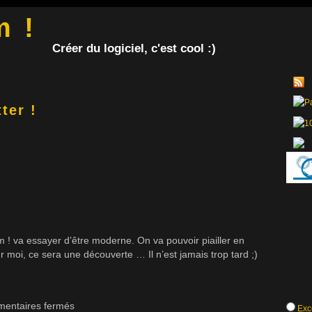
m !
Créer du logiciel, c'est cool :)
ter !
 ! va essayer d’être moderne. On va pouvoir piailler en
our moi, ce sera une découverte … Il n’est jamais trop tard ;)
entaires fermés
Exce