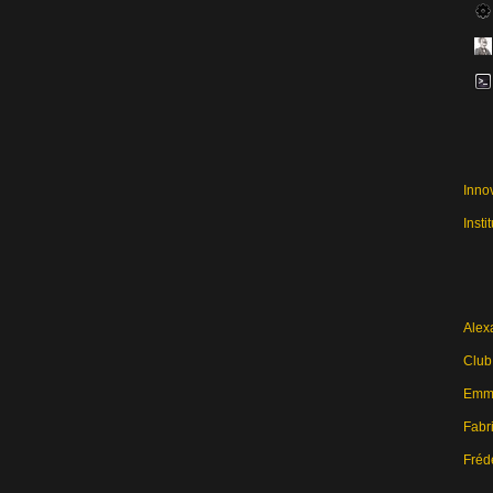
Inno
Insti
Alex
Club
Emma
Fabri
Fréd