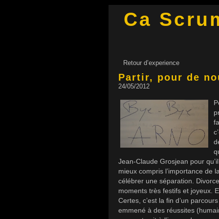
Ca Scru
Retour d’experience
Partir, pour de no
24/05/2012
P
p
f
c
d
q
Jean-Claude Grosjean pour qu’il m
mieux compris l’importance de l
célébrer une séparation. Divorc
moments très festifs et joyeux. 
Certes, c’est la fin d’un parcour
emmené à des réussites (humaines