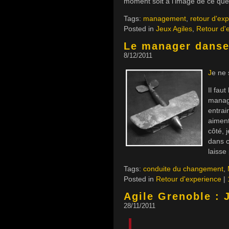
moment soit à l’image de ce qu
Tags:
management
,
retour d'ex
Posted in
Jeux Agiles
,
Retour d'
Le manager danse
8/12/2011
J
e ne 
Il fau
manage
entrai
aiment
côté, 
dans c
laisse
Tags:
conduite du changement
,
Posted in
Retour d'experience
|
Agile Grenoble : 
28/11/2011