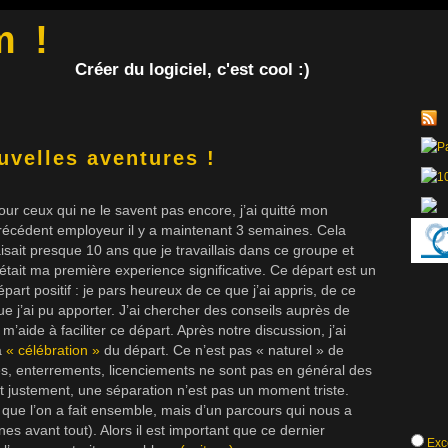
m !
Créer du logiciel, c'est cool :)
uvelles aventures !
our ceux qui ne le savent pas encore, j’ai quitté mon
récédent employeur il y a maintenant 3 semaines. Cela
aisait presque 10 ans que je travaillais dans ce groupe et
’était ma première experience significative. Ce départ est un
épart positif : je pars heureux de ce que j’ai appris, de ce
ue j’ai pu apporter. J’ai chercher des conseils auprès de
’aide à faciliter ce départ. Après notre discussion, j’ai
a
« célébration »
du départ. Ce n’est pas « naturel » de
es, enterrements, licenciements ne sont pas en général des
Et justement, une séparation n’est pas un moment triste.
s que l’on a fait ensemble, mais d’un parcours qui nous a
 avant tout). Alors il est important que ce dernier
Exce