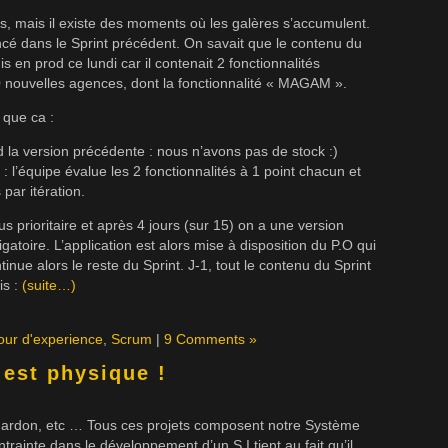
s, mais il existe des moments où les galères s’accumulent.
cé dans le Sprint précédent. On savait que le contenu du
s en prod ce lundi car il contenait 2 fonctionnalités
0 nouvelles agences, dont la fonctionnalité « MAGAM ».
 que ca :
od la version précédente : nous n’avons pas de stock :)
 : l’équipe évalue les 2 fonctionnalités à 1 point chacun et
par itération.
s prioritaire et après 4 jours (sur 15) on a une version
atoire. L’application est alors mise à disposition du P.O qui
inue alors le reste du Sprint. J-1, tout le contenu du Sprint
is :
(suite…)
our d'experience
,
Scrum
|
9 Comments »
est physique !
 chardon, etc … Tous ces projets composent notre Système
trainte dans le développement d’un S.I tient au fait qu’il