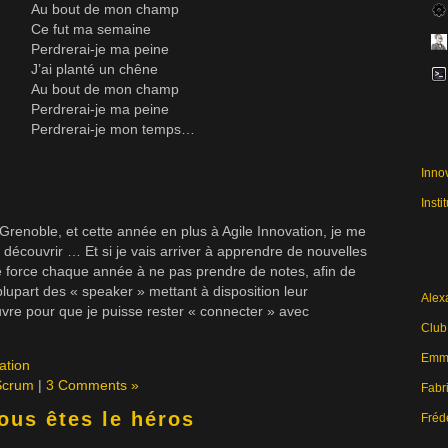
Au bout de mon champ
Ce fut ma semaine
Perdrerai-je ma peine
J’ai planté un chêne
Au bout de mon champ
Perdrerai-je ma peine
Perdrerai-je mon temps…
Inno
Insti
 Grenoble, et cette année en plus à Agile Innovation, je me
découvrir … Et si je vais arriver à apprendre de nouvelles
e force chaque année à ne pas prendre de notes, afin de
lupart des « speaker » mettant à disposition leur
Alex
uvre pour que je puisse rester « connecter » avec
Club
Emma
ation
Scrum
|
3 Comments »
Fabri
ous êtes le héros
Fréd