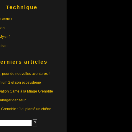
Technique
 Verte !
son
yself
nium
erniers articles
r, pour de nouvelles aventures !
nium 2 et son écosystème
vation Game à la Miage Grenoble
anager danseur
e Grenoble : J’ai planté un chêne