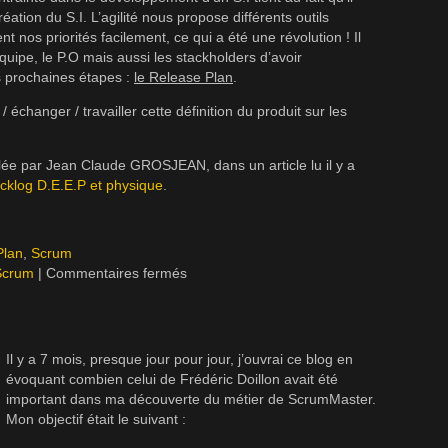
réation du S.I. L’agilité nous propose différents outils
t nos priorités facilement, ce qui a été une révolution ! Il
quipe, le P.O mais aussi les stackholders d’avoir
s prochaines étapes :
le Release Plan
.
 échanger / travailler cette définition du produit sur les
flée par Jean Claude GROSJEAN, dans un article lu il y a
cklog D.E.E.P et physique
.
Plan
,
Scrum
Scrum
|
Commentaires fermés
Il y a 7 mois, presque jour pour jour, j’ouvrai ce blog en
évoquant combien celui de Frédéric Doillon avait été
important dans ma découverte du métier de ScrumMaster.
Mon objectif était le suivant :