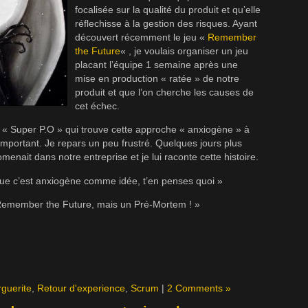
focalisée sur la qualité du produit et qu’elle
réflechisse à la gestion des risques. Ayant
découvert récemment le jeu «
Remember
the Future
« , je voulais organiser un jeu
placant l’équipe 1 semaine après une
mise en production « ratée » de notre
produit et que l’on cherche les causes de
cet échec.
e « Super P.O » qui trouve cette approche « anxiogène » à
mportant. Je repars un peu frustré. Quelques jours plus
omenait dans notre entreprise et je lui raconte cette histoire.
t que c’est anxiogène comme idée, t’en penses quoi »
n Remember the Future, mais un Pré-Mortem ! »
rguerite
,
Retour d'experience
,
Scrum
|
2 Comments »