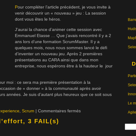
P
our compléter l’article précédent, je vous invite à
venir découvrir un « nouveau » jeu : La session
dont vous êtes le héros.
Barre
Hud
J’aurai la chance d’animer cette session avec
Emmanuel Etasse … Que j’avais rencontré il y a 2
MapM
ans lors d’une formation ScrumMaster. Il y a
Sele
quelques mois, nous nous sommes lancé le défi
d’inventer un nouveau jeu. Après 2 premières
présentations au CARA ainsi que dans mon
D
entreprise, nous espérons être à la hauteur le jour
Parti
r moi : ce sera ma première présentation à la
Sele
occasion de « donner » à la communauté après avoir
rs années. Je suis d’autant plus heureux que ce soit sous
Inno
Le m
experience
,
Scrum
|
Commentaires fermés
Agil
’effort, 3 FAIL(s)