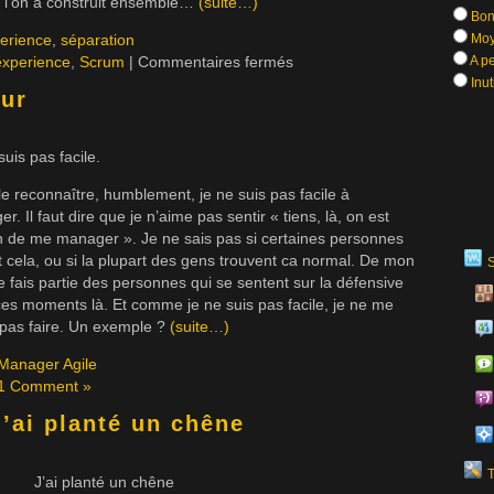
e l’on a construit ensemble…
(suite…)
Bon
perience
,
séparation
Moy
experience
,
Scrum
|
Commentaires fermés
A pe
Inut
ur
suis pas facile.
t le reconnaître, humblement, je ne suis pas facile à
r. Il faut dire que je n’aime pas sentir « tiens, là, on est
n de me manager ». Je ne sais pas si certaines personnes
 cela, ou si la plupart des gens trouvent ca normal. De mon
je fais partie des personnes qui se sentent sur la défensive
es moments là. Et comme je ne suis pas facile, je ne me
 pas faire. Un exemple ?
(suite…)
Manager Agile
1 Comment »
J’ai planté un chêne
J’ai planté un chêne