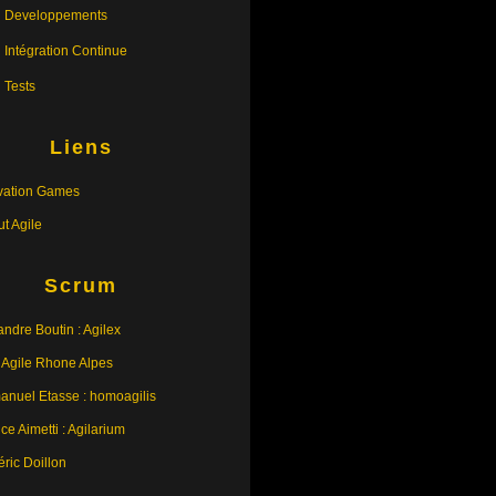
Developpements
Intégration Continue
Tests
Liens
vation Games
tut Agile
Scrum
andre Boutin : Agilex
 Agile Rhone Alpes
nuel Etasse : homoagilis
ce Aimetti : Agilarium
éric Doillon