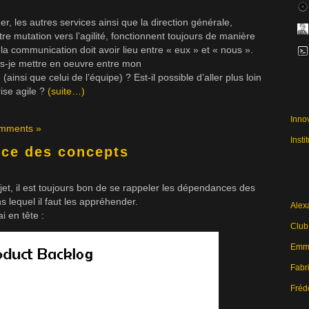
 les autres services ainsi que la direction générale,
re mutation vers l’agilité, fonctionnent toujours de manière
, la communication doit avoir lieu entre « eux » et « nous ».
ois-je mettre en oeuvre entre mon
nsi que celui de l’équipe) ? Est-il possible d’aller plus loin
ise agile ?
(suite…)
Inno
mments »
Insti
ce des concepts
t, il est toujours bon de se rappeler les dépendances des
ns lequel il faut les appréhender.
Alex
i en tête :
Club
Emma
Fabri
Fréd