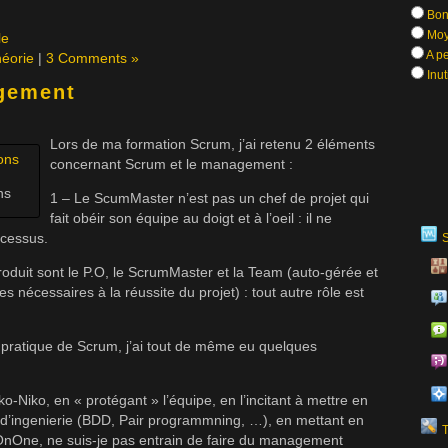
Bon
Moy
le
A pe
éorie
|
3 Comments »
Inut
gement
Lors de ma formation Scrum, j’ai retenu 2 éléments
concernant Scrum et le management :
ns
1 – Le ScumMaster n’est pas un chef de projet qui
fait obéir son équipe au doigt et à l’oeil : il ne
ocessus.
produit sont le P.O, le ScrumMaster et la Team (auto-gérée et
 nécessaires à la réussite du projet) : tout autre rôle est
pratique de Scrum, j’ai tout de même eu quelques
o-Niko, en « protégant » l’équipe, en l’incitant à mettre en
 d’ingenierie (BDD, Pair programmning, …), en mettant en
OnOne, ne suis-je pas entrain de faire du management