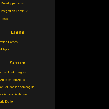
Developpements
Intégration Continue
Tests
Liens
vation Games
tut Agile
Scrum
andre Boutin : Agilex
 Agile Rhone Alpes
nuel Etasse : homoagilis
ce Aimetti : Agilarium
éric Doillon