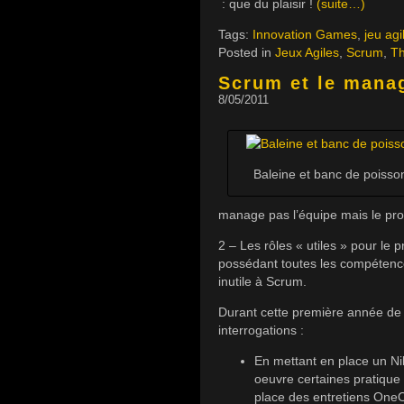
: que du plaisir !
(suite…)
Tags:
Innovation Games
,
jeu agi
Posted in
Jeux Agiles
,
Scrum
,
Th
Scrum et le mana
8/05/2011
Baleine et banc de poisso
manage pas l’équipe mais le pr
2 – Les rôles « utiles » pour le 
possédant toutes les compétences
inutile à Scrum.
Durant cette première année de 
interrogations :
En mettant en place un Nik
oeuvre certaines pratique
place des entretiens One