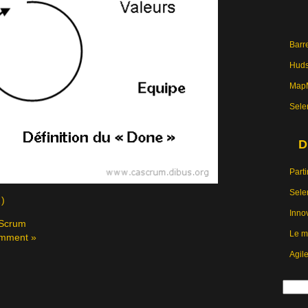
Barre
Hud
MapM
Sele
D
Parti
Sele
…)
Inno
Scrum
Le m
mment »
Agil