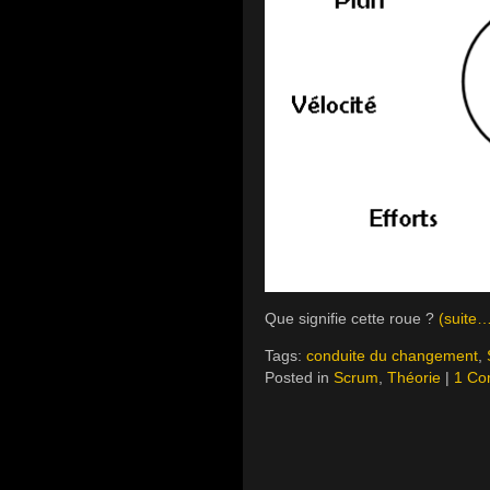
Que signifie cette roue ?
(suite
Tags:
conduite du changement
,
Posted in
Scrum
,
Théorie
|
1 Co