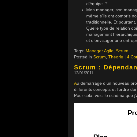
d’équipe ?
Mon manager, son manager,
même s’ils ont compris not
traditionnelle. Et pourtant
Quelle type de relation d
management hiérarchique (ai
et d’envisager une entrepr
Tags:
Manager Agile
,
Scrum
Posted in
Scrum
,
Théorie
|
4 Co
Scrum : Dépendan
12/01/2011
A
u démarrage d’un nouveau proje
différents concepts et l’ordre da
Pour cela, voici le schéma que j’a