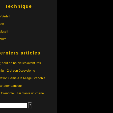
Technique
 Verte !
son
yself
nium
erniers articles
r, pour de nouvelles aventures !
nium 2 et son écosystème
vation Game à la Miage Grenoble
anager danseur
e Grenoble : J’ai planté un chêne