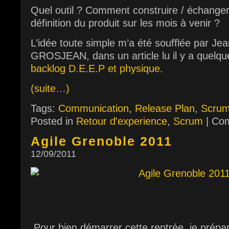
Quel outil ? Comment construire / échanger /
définition du produit sur les mois à venir ?
L’idée toute simple m’a été soufflée par Je
GROSJEAN, dans un article lu il y a quelq
backlog D.E.E.P et physique
.
(suite…)
Tags:
Communication
,
Release Plan
,
Scru
Posted in
Retour d'experience
,
Scrum
|
Com
Agile Grenoble 2011
12/09/2011
Pour bien démarrer cette rentrée, je prépa