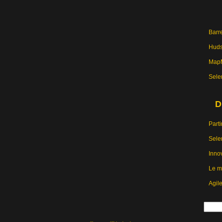
Barre
Hud
MapM
Sele
D
Parti
Sele
Inno
Le m
Agil