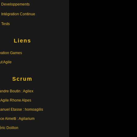
Developpements
Intégration Continue
Tests
Liens
vation Games
tut Agile
Scrum
andre Boutin : Agilex
 Agile Rhone Alpes
nuel Etasse : homoagilis
ce Aimetti : Agilarium
éric Doillon