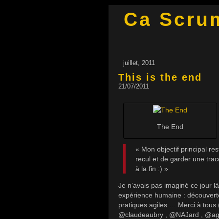
Ca Scru
juillet, 2011
This is the end
21/07/2011
The End
« Mon objectif principal re
recul et de garder une tra
à la fin :) »
Je n’avais pas imaginé ce jour là
expérience humaine : découverte
pratiques agiles … Merci à tous 
@claudeaubry , @NAJard , @agi