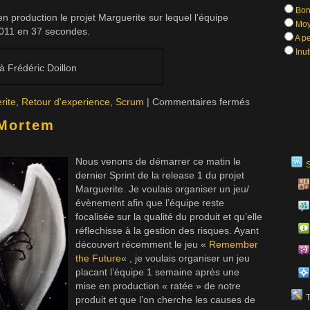
Bon
en production le projet Marguerite sur lequel l’équipe
Moy
 2011 en 37 secondes.
A pe
Inut
Frédéric Doillon
rite
,
Retour d'experience
,
Scrum
|
Commentaires fermés
-Mortem
Nous venons de démarrer ce matin le
dernier Sprint de la release 1 du projet
Marguerite. Je voulais organiser un jeu/
évènement afin que l’équipe reste
focalisée sur la qualité du produit et qu’elle
réflechisse à la gestion des risques. Ayant
découvert récemment le jeu «
Remember
the Future
« , je voulais organiser un jeu
placant l’équipe 1 semaine après une
mise en production « ratée » de notre
produit et que l’on cherche les causes de