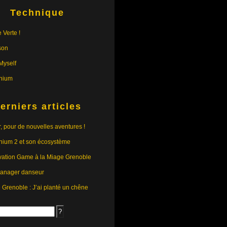
Technique
 Verte !
son
yself
nium
erniers articles
r, pour de nouvelles aventures !
nium 2 et son écosystème
vation Game à la Miage Grenoble
anager danseur
e Grenoble : J’ai planté un chêne