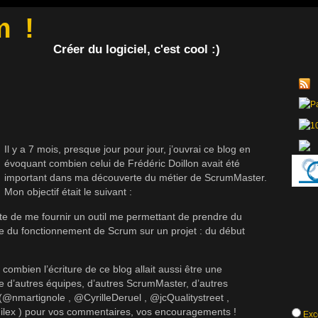
m !
Créer du logiciel, c'est cool :)
Il y a 7 mois, presque jour pour jour, j’ouvrai ce blog en
évoquant combien celui de Frédéric Doillon avait été
important dans ma découverte du métier de ScrumMaster.
Mon objectif était le suivant :
ste de me fournir un outil me permettant de prendre du
ce du fonctionnement de Scrum sur un projet : du début
 combien l’écriture de ce blog allait aussi être une
 d’autres équipes, d’autres ScrumMaster, d’autres
(@nmartignole , @CyrilleDeruel , @jcQualitystreet ,
lex ) pour vos commentaires, vos encouragements !
Exce