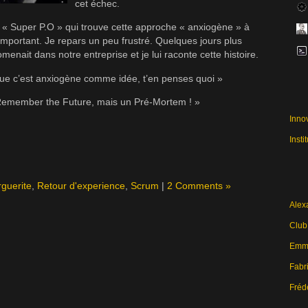
cet échec.
e « Super P.O » qui trouve cette approche « anxiogène » à
mportant. Je repars un peu frustré. Quelques jours plus
omenait dans notre entreprise et je lui raconte cette histoire.
t que c’est anxiogène comme idée, t’en penses quoi »
n Remember the Future, mais un Pré-Mortem ! »
Inno
Insti
rguerite
,
Retour d'experience
,
Scrum
|
2 Comments »
Alex
Club
Emma
Fabri
Fréd